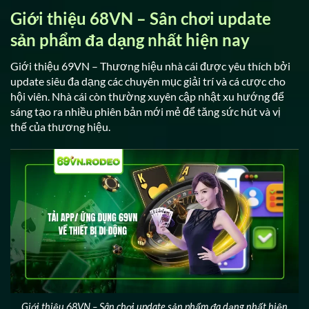
Giới thiệu 68VN – Sân chơi update
sản phẩm đa dạng nhất hiện nay
Giới thiệu 69VN – Thương hiệu nhà cái được yêu thích bởi
update siêu đa dạng các chuyên mục giải trí và cá cược cho
hội viên. Nhà cái còn thường xuyên cập nhật xu hướng để
sáng tạo ra nhiều phiên bản mới mẻ để tăng sức hút và vị
thế của thương hiệu.
Giới thiệu 68VN – Sân chơi update sản phẩm đa dạng nhất hiện