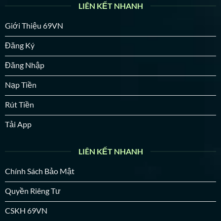
LIÊN KẾT NHANH
Giới Thiệu 69VN
Đăng Ký
Đăng Nhập
Nạp Tiền
Rút Tiền
Tải App
LIÊN KẾT NHANH
Chính Sách Bảo Mật
Quyền Riêng Tư
CSKH 69VN