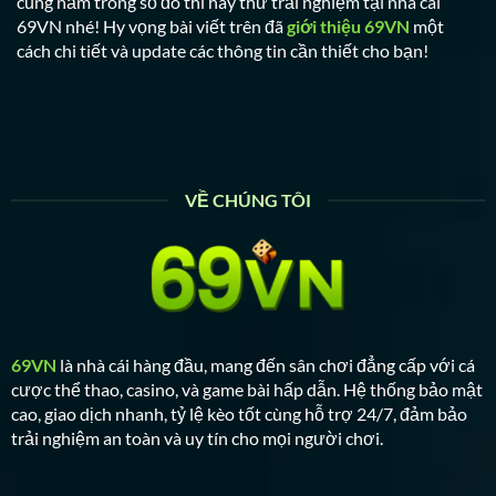
cũng nằm trong số đó thì hãy thử trải nghiệm tại nhà cái
69VN nhé! Hy vọng bài viết trên đã
giới thiệu 69VN
một
cách chi tiết và update các thông tin cần thiết cho bạn!
VỀ CHÚNG TÔI
69VN
là nhà cái hàng đầu, mang đến sân chơi đẳng cấp với cá
cược thể thao, casino, và game bài hấp dẫn. Hệ thống bảo mật
cao, giao dịch nhanh, tỷ lệ kèo tốt cùng hỗ trợ 24/7, đảm bảo
trải nghiệm an toàn và uy tín cho mọi người chơi.