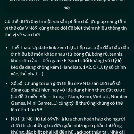
nay
Cụ thể dưới đây là một vài sản phẩm chủ lực giúp nâng tầm
vị thể của VN69, cùng theo dõi để biết thêm nhiều thông tin
thú vị về sân chơi:
Thể Thao: Update link xem trực tiếp các trận đấu hấp dẫn
ở nhiều bộ môn khác nhau (từ bóng đá, bóng rổ, tennis,
khúc côn cầu,… đến game E-Sports đối kháng) với tỷ lệ
kèo đa dạng không kém (Handicap, 1×2, O/U, tỷ số chính
xác, thẻ phạt,…).
Xổ Số: Chúng tôi xin giới thiệu 69VN là sân chơi xổ số
đẳng cấp nhất hiện nay với đa dạng hình thức đặt cược
(Lô đề 3 miền Bắc – Trung – Nam, Keno, Vietlott, Number
Games, Mini Games,…) cùng tỷ lệ thưởng khủng có thể
lên đến 1 ăn 99.
Nổ Hũ: Nổ Hũ tại 69VN là lựa chọn hoàn hảo cho người
chơi thích những trò đơn giản nhưng có phần thưởng
khủng, đặc biệt phải kể đến hũ Jackpot thần tài. Nhà cái