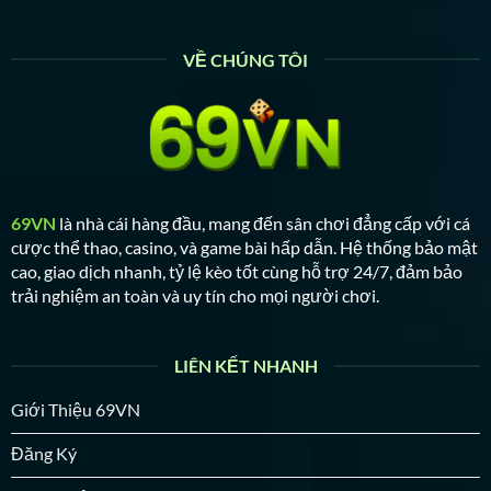
VỀ CHÚNG TÔI
69VN
là nhà cái hàng đầu, mang đến sân chơi đẳng cấp với cá
cược thể thao, casino, và game bài hấp dẫn. Hệ thống bảo mật
cao, giao dịch nhanh, tỷ lệ kèo tốt cùng hỗ trợ 24/7, đảm bảo
trải nghiệm an toàn và uy tín cho mọi người chơi.
LIÊN KẾT NHANH
Giới Thiệu 69VN
Đăng Ký