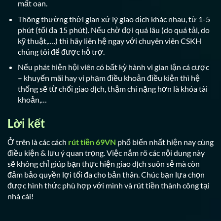
mất oan.
Thông thường thời gian xử lý giao dịch khác nhau, từ 1-5
phút (tối đa 15 phút). Nếu chờ đợi quá lâu (do quá tải, do
kỹ thuật,….) thì hãy liên hệ ngay với chuyên viên CSKH
chúng tôi để được hỗ trợ.
Nếu phát hiện hội viên có bất kỳ hành vi gian lận cá cược
– khuyến mãi hay vi phạm điều khoản điều kiện thì hệ
thống sẽ từ chối giao dịch, thậm chí nặng hơn là khóa tài
khoản,…
Lời kết
Ở trên là các cách
rút tiền 69VN
phổ biến nhất hiện nay cùng
điều kiện & lưu ý quan trọng. Việc nắm rõ các nội dung này
sẽ không chỉ giúp bạn thực hiện giao dịch suôn sẻ mà còn
đảm bảo quyền lợi tối đa cho bản thân. Chúc bạn lựa chọn
được hình thức phù hợp với mình và rút tiền thành công tại
nhà cái!