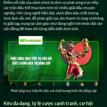
Điểm nổi bật của sảnh chính là dịch vụ phát sóng trực tiếp
các trận đấu thể thao kịch tính từ nhiều giải đấu chuyên
nghiệp. Với công nghệ hiện đại, sảnh đảm bảo chất lượng
hình ảnh sắc nét, độ phân giải cao, âm thanh rõ ràng và không
bị giật lag, mang lại cảm giác như đang ngồi trên khán đài sân
vận động để theo dõi từng diễn biến kịch tính.
Phát sóng trực tiếp thi đấu với chất lượng hiển thị đẳng cấp
Kèo đa dạng, tỷ lệ cược cạnh tranh, cơ hội