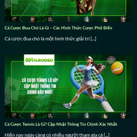
Cá Cược Đua Chó Là Gì – Các Hình Thức Cược Phổ Biến
Cá cược đua chó là một hình thức giải trí [...]
Cá Cược Tennis Là Gì? Cập Nhật Thông Tin Chính Xác Nhất
Hiện nay ngày càng có nhiều người tham gia cá [...]