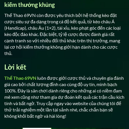
kiếm thưởng khủng
Thể Thao 69VN còn được yêu thích bởi hệ thống kèo đặt
cược siêu sự đa dạng trong cá độ kết quả, từ kèo châu Á
(Handicap), châu Âu (1×2), tài xỉu, kèo phạt góc đến các loại
kèo độc đáo khác. Đặc biệt, tỷ lệ cược được đánh giá rất
cạnh tranh so với nhiều đối thủ khác trên thị trường, mang
lại cơ hội kiếm thưởng không giới hạn dành cho các cược
thủ.
Lời kết
Thể Thao 69VN
luôn được giới cược thủ và chuyên gia đánh
giá cao bởi chất lượng đỉnh cao cùng độ uy tín, minh bạch
100%. Đây là sân chơi dành riêng cho những ai có niềm đam
mê xem cũng như tham gia dự đoán kết quả các trận cầu kịch
tính và bất ngờ. Truy cập ngay vào website của chúng tôi để
thử trải nghiệm một lần tại sảnh nhé, chắc chắn bạn sẽ
không khỏi bất ngờ và hài lòng!