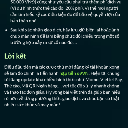
50.000 VNĐ) cũng như yêu cầu phải trả thêm phí dịch vụ
(Ví dụ hình thức thẻ cào đòi 20% phí). Vì thế mọi người
cần tìm hiểu kỹ các điều kiện đó để bảo vệ quyền lợi của
bản thân nhé.
Sau khi xác nhận giao dịch, hãy lưu giữ biên lai hoặc ảnh
chụp màn hình để làm bằng chức đối chiếu trong một số
trường hợp xảy ra sự cố nào đó,…
Lời kết
Điều đầu tiên mà các cược thủ mới đăng ký tài khoản xong
sẽ làm đó chính là tiến hành
nạp tiền 69VN
.
Hiện tại chúng
tôi đang update khá nhiều hình thức như Momo, Viettel Pay,
Thẻ cào, Mã QR Ngân hàng,… với tốc độ xử lý nhanh chóng
và thao tác đơn giản. Hy vọng bài viết trên đã giúp bạn hiểu
rõ hơn về từng phương thức giao dịch, và chúc bạn có thật
nhiều sức khỏe và may mắn!