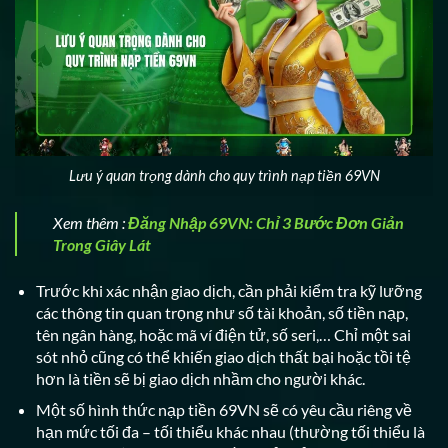
Lưu ý quan trọng dành cho quy trình nạp tiền 69VN
Xem thêm :
Đăng Nhập 69VN: Chỉ 3 Bước Đơn Giản
Trong Giây Lát
Trước khi xác nhận giao dịch, cần phải kiểm tra kỹ lưỡng
các thông tin quan trọng như số tài khoản, số tiền nạp,
tên ngân hàng, hoặc mã ví điện tử, số seri,… Chỉ một sai
sót nhỏ cũng có thể khiến giao dịch thất bại hoặc tồi tệ
hơn là tiền sẽ bị giao dịch nhầm cho người khác.
Một số hình thức nạp tiền 69VN sẽ có yêu cầu riêng về
hạn mức tối đa – tối thiểu khác nhau (thường tối thiểu là