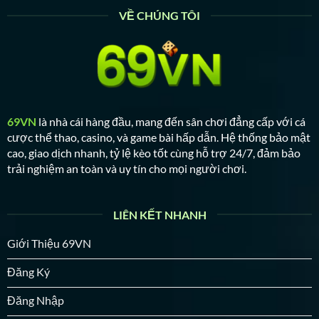
VỀ CHÚNG TÔI
69VN
là nhà cái hàng đầu, mang đến sân chơi đẳng cấp với cá
cược thể thao, casino, và game bài hấp dẫn. Hệ thống bảo mật
cao, giao dịch nhanh, tỷ lệ kèo tốt cùng hỗ trợ 24/7, đảm bảo
trải nghiệm an toàn và uy tín cho mọi người chơi.
LIÊN KẾT NHANH
Giới Thiệu 69VN
Đăng Ký
Đăng Nhập