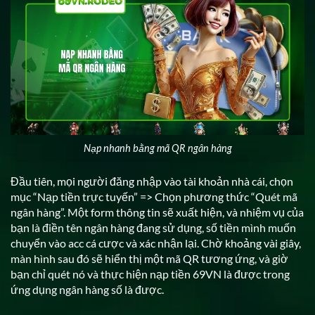
Nạp nhanh bằng mã QR ngân hàng
Đầu tiên, mọi người đăng nhập vào tài khoản nhà cái, chọn
mục “Nạp tiền trực tuyến” => Chọn phương thức “Quét mã
ngân hàng”. Một form thông tin sẽ xuất hiện, và nhiệm vụ của
bạn là điền tên ngân hàng đang sử dụng, số tiền mình muốn
chuyển vào acc cá cược và xác nhận lại. Chờ khoảng vài giây,
màn hình sau đó sẽ hiển thị một mã QR tương ứng, và giờ
bạn chỉ quét nó và thực hiện nạp tiền 69VN là được trong
ứng dụng ngân hàng số là được.