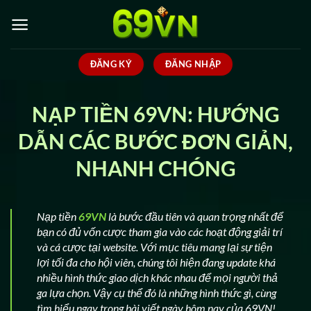
Chuyển
đến
nội
dung
ĐĂNG KÝ
ĐĂNG NHẬP
NẠP TIỀN 69VN: HƯỚNG
DẪN CÁC BƯỚC ĐƠN GIẢN,
NHANH CHÓNG
Nạp tiền
69VN
là bước đầu tiên và quan trọng nhất để
bạn có đủ vốn cược tham gia vào các hoạt động giải trí
và cá cược tại website. Với mục tiêu mang lại sự tiện
lợi tối đa cho hội viên, chúng tôi hiện đang update khá
nhiều hình thức giao dịch khác nhau để mọi người thả
ga lựa chọn. Vậy cụ thể đó là những hình thức gì, cùng
tìm hiểu ngay trong bài viết ngày hôm nay của 69VN!