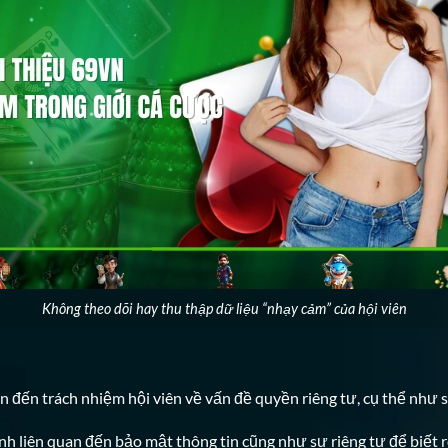
Không theo dõi hay thu thập dữ liệu “nhạy cảm” của hội viên
an đến trách nhiệm hội viên về vấn đề quyền riêng tư, cụ thể như 
ịnh liên quan đến bảo mật thông tin cũng như sự riêng tư để biết 