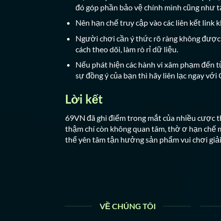
đó góp phần bảo vệ chính mình cũng như t
Nên hạn chế truy cập vào các liên kết link 
Người chơi cần ý thức rõ ràng không được 
cách theo dõi, làm rò rỉ dữ liệu.
Nếu phát hiện các hành vi xâm phạm đến từ
sự đồng ý của bạn thì hãy liên lạc ngay với
Lời kết
69VN đã ghi điểm trong mắt của nhiều cược th
thậm chí còn không quan tâm, thờ ơ hạn chế m
thể yên tâm tận hưởng sản phẩm vui chơi giải t
VỀ CHÚNG TÔI