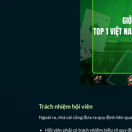
Trách nhiệm hội viên
Ngoài ra, nhà cái cũng đưa ra quy định liên qu
Hội viên phải có trách nhiệm hiểu rõ quy đ