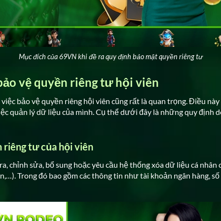
Mục đích của 69VN khi đề ra quy định bảo mật quyền riêng tư
ảo vệ quyền riêng tư hội viên
 việc bảo vệ quyền riêng hội viên cũng rất là quan trọng. Điều này
iệc quản lý dữ liệu của mình. Cụ thể dưới đây là những quy định d
riêng tư của hội viên
a, chỉnh sửa, bổ sung hoặc yêu cầu hệ thống xóa dữ liệu cá nhân c
ền,…). Trong đó bao gồm các thông tin như tài khoản ngân hàng, số đ