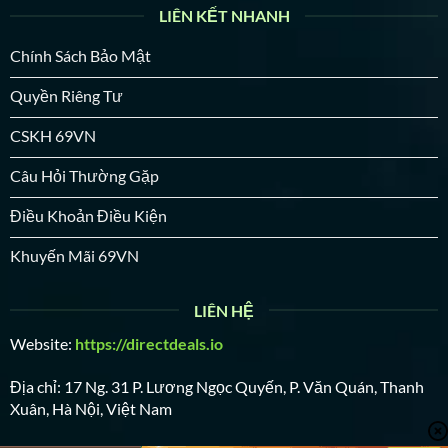
LIÊN KẾT NHANH
Chính Sách Bảo Mật
Quyền Riêng Tư
CSKH 69VN
Câu Hỏi Thường Gặp
Điều Khoản Điều Kiện
Khuyến Mãi 69VN
LIÊN HỆ
Website:
https://directdeals.io
Địa chỉ: 17 Ng. 31 P. Lương Ngọc Quyến, P. Văn Quán, Thanh
Xuân, Hà Nội, Việt Nam