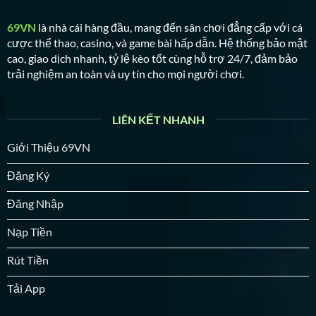
69VN
là nhà cái hàng đầu, mang đến sân chơi đẳng cấp với cá
cược thể thao, casino, và game bài hấp dẫn. Hệ thống bảo mật
cao, giao dịch nhanh, tỷ lệ kèo tốt cùng hỗ trợ 24/7, đảm bảo
trải nghiệm an toàn và uy tín cho mọi người chơi.
LIÊN KẾT NHANH
Giới Thiệu 69VN
Đăng Ký
Đăng Nhập
Nạp Tiền
Rút Tiền
Tải App