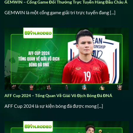
GEMWIN – Cổng Game Đổi Thưởng Trực Tuyến Hàng Đầu Châu Á
GEMWIN là một cổng game giải trí trực tuyến đang [...]
AFF Cup 2024 – Tổng Quan Về Giải Vô Địch Bóng Đá ĐNÁ
AFF Cup 2024 là sự kiện bóng đá được mong [...]