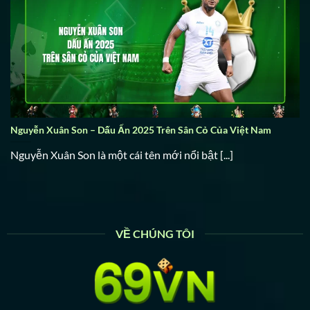
Nguyễn Xuân Son – Dấu Ấn 2025 Trên Sân Cỏ Của Việt Nam
Nguyễn Xuân Son là một cái tên mới nổi bật [...]
VỀ CHÚNG TÔI