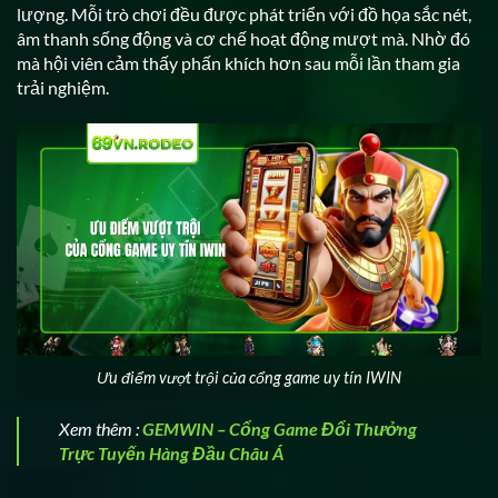
lượng. Mỗi trò chơi đều được phát triển với đồ họa sắc nét,
âm thanh sống động và cơ chế hoạt động mượt mà. Nhờ đó
mà hội viên cảm thấy phấn khích hơn sau mỗi lần tham gia
trải nghiệm.
Ưu điểm vượt trội của cổng game uy tín IWIN
Xem thêm :
GEMWIN – Cổng Game Đổi Thưởng
Trực Tuyến Hàng Đầu Châu Á