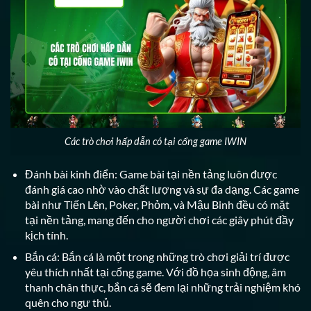
Các trò chơi hấp dẫn có tại cổng game IWIN
Đánh bài kinh điển: Game bài tại nền tảng luôn được
đánh giá cao nhờ vào chất lượng và sự đa dạng. Các game
bài như Tiến Lên, Poker, Phỏm, và Mậu Binh đều có mặt
tại nền tảng, mang đến cho người chơi các giây phút đầy
kịch tính.
Bắn cá: Bắn cá là một trong những trò chơi giải trí được
yêu thích nhất tại cổng game. Với đồ họa sinh động, âm
thanh chân thực, bắn cá sẽ đem lại những trải nghiệm khó
quên cho ngư thủ.