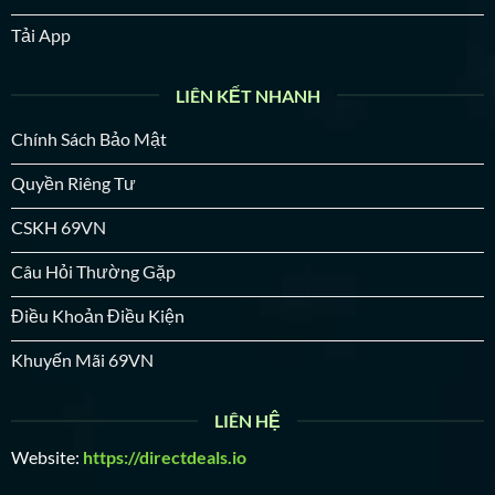
Tải App
LIÊN KẾT NHANH
Chính Sách Bảo Mật
Quyền Riêng Tư
CSKH 69VN
Câu Hỏi Thường Gặp
Điều Khoản Điều Kiện
Khuyến Mãi 69VN
LIÊN HỆ
Website:
https://directdeals.io