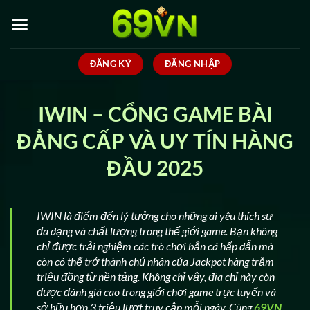
Chuyển
đến
nội
dung
ĐĂNG KÝ
ĐĂNG NHẬP
IWIN – CỔNG GAME BÀI
ĐẲNG CẤP VÀ UY TÍN HÀNG
ĐẦU 2025
IWIN là điểm đến lý tưởng cho những ai yêu thích sự
đa dạng và chất lượng trong thế giới game. Bạn không
chỉ được trải nghiệm các trò chơi bắn cá hấp dẫn mà
còn có thể trở thành chủ nhân của Jackpot hàng trăm
triệu đồng từ nền tảng. Không chỉ vậy, địa chỉ này còn
được đánh giá cao trong giới chơi game trực tuyến và
sở hữu hơn 3 triệu lượt truy cập mỗi ngày. Cùng
69VN