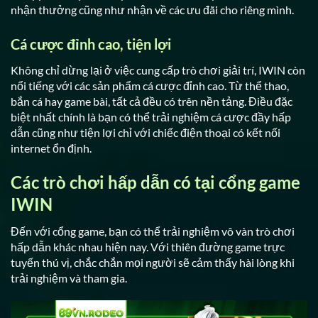
nhận thưởng cũng như nhận về các ưu đãi cho riêng mình.
Cá cược đỉnh cao, tiện lợi
Không chỉ dừng lại ở việc cung cấp trò chơi giải trí, IWIN còn
nổi tiếng với các sản phẩm cá cược đỉnh cao. Từ thể thao,
bắn cá hay game bài, tất cả đều có trên nền tảng. Điều đặc
biệt nhất chính là bạn có thể trải nghiệm cá cược đầy hấp
dẫn cũng như tiện lợi chỉ với chiếc điện thoại có kết nối
internet ổn định.
Các trò chơi hấp dẫn có tại cổng game
IWIN
Đến với cổng game, bạn có thể trải nghiệm vô vàn trò chơi
hấp dẫn khác nhau hiện nay. Với thiên đường game trực
tuyến thú vị, chắc chắn mọi người sẽ cảm thấy hài lòng khi
trải nghiệm và tham gia.