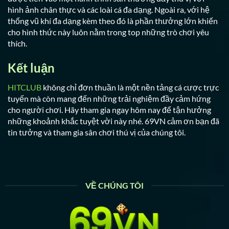
hình ảnh chân thực và các loài cá đa dạng. Ngoài ra, với hệ
thống vũ khí đa dạng kèm theo đó là phần thưởng lớn khiến
cho hình thức này luôn nằm trong top những trò chơi yêu
thích.
Kết luận
HITCLUB
không chỉ đơn thuần là một nền tảng cá cược trực
tuyến mà còn mang đến những trải nghiệm đầy cảm hứng
cho người chơi. Hãy tham gia ngay hôm nay để tận hưởng
những khoảnh khắc tuyệt vời này nhé. 69VN cảm ơn bạn đã
tin tưởng và tham gia sân chơi thú vị của chúng tôi.
VỀ CHÚNG TÔI