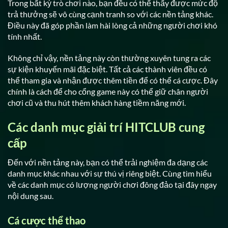
Trong bất kỳ trò chơi nào, bạn đều có thể thấy được mức độ
trả thưởng sẽ vô cùng cạnh tranh so với các nền tảng khác.
Điều này đã góp phần làm hài lòng cả những người chơi khó
tính nhất.
Không chỉ vậy, nền tảng này còn thường xuyên tung ra các
sự kiện khuyến mãi đặc biệt. Tất cả các thành viên đều có
thể tham gia và nhận được thêm tiền để có thể cá cược. Đây
chính là cách để cho cổng game này có thể giữ chân người
chơi cũ và thu hút thêm khách hàng tiềm năng mới.
Các danh mục giải trí HITCLUB cung
cấp
Đến với nền tảng này, bạn có thể trải nghiệm đa dạng các
danh mục khác nhau với sự thú vị riêng biệt. Cùng tìm hiểu
về các danh mục có lượng người chơi đông đảo tại đây ngay
nội dung sau.
Cá cược thể thao