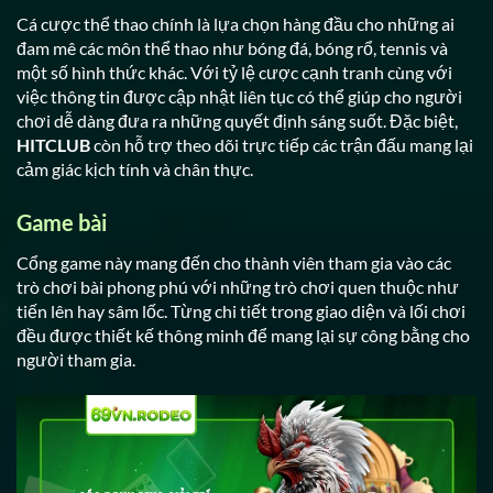
Cá cược thể thao chính là lựa chọn hàng đầu cho những ai
đam mê các môn thể thao như bóng đá, bóng rổ, tennis và
một số hình thức khác. Với tỷ lệ cược cạnh tranh cùng với
việc thông tin được cập nhật liên tục có thể giúp cho người
chơi dễ dàng đưa ra những quyết định sáng suốt. Đặc biệt,
HITCLUB
còn hỗ trợ theo dõi trực tiếp các trận đấu mang lại
cảm giác kịch tính và chân thực.
Game bài
Cổng game này mang đến cho thành viên tham gia vào các
trò chơi bài phong phú với những trò chơi quen thuộc như
tiến lên hay sâm lốc. Từng chi tiết trong giao diện và lối chơi
đều được thiết kế thông minh để mang lại sự công bằng cho
người tham gia.