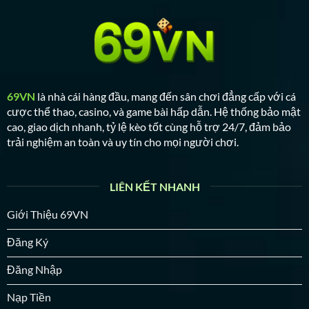
69VN
là nhà cái hàng đầu, mang đến sân chơi đẳng cấp với cá
cược thể thao, casino, và game bài hấp dẫn. Hệ thống bảo mật
cao, giao dịch nhanh, tỷ lệ kèo tốt cùng hỗ trợ 24/7, đảm bảo
trải nghiệm an toàn và uy tín cho mọi người chơi.
LIÊN KẾT NHANH
Giới Thiệu 69VN
Đăng Ký
Đăng Nhập
Nạp Tiền