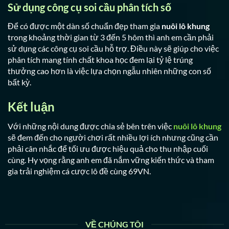
Sử dụng công cụ soi cầu phân tích số
Để có được một dàn số chuẩn đẹp tham gia
nuôi lô khung
trong khoảng thời gian từ 3 đến 5 hôm thì anh em cần phải
sử dụng các công cụ soi cầu hỗ trợ. Điều này sẽ giúp cho việc
phân tích mang tính chất khoa học đem lại tỷ lệ trúng
thưởng cao hơn là việc lựa chọn ngẫu nhiên những con số
bất kỳ.
Kết luận
Với những nội dung được chia sẻ bên trên việc
nuôi lô khung
sẽ đem đến cho người chơi rất nhiều lợi ích nhưng cũng cần
phải cân nhắc để tối ưu được hiệu quả cho thu nhập cuối
cùng. Hy vọng rằng anh em đã nắm vững kiến thức và tham
gia trải nghiệm cá cược lô đề cùng 69VN.
VỀ CHÚNG TÔI