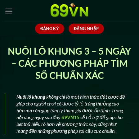
Chuyển
đến
nội
dung
ĐĂNG KÝ
ĐĂNG NHẬP
NUÔI LÔ KHUNG 3 – 5 NGÀY
– CÁC PHƯƠNG PHÁP TÌM
SỐ CHUẨN XÁC
Nuôi lô khung
không chỉ là một hình thức đặt cược để
giúp cho người chơi có được tỷ lệ trúng thưởng cao
hơn mà còn giúp tâm lý tham gia được ổn định. Trong
nội dung ngay sau đây
69VN15
sẽ hỗ trợ để giúp cho
bet thủ hiểu rõ hơn về phương thức này, cũng như
mang đến những phương pháp soi cầu cực chuẩn.