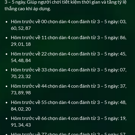
3 – 5 ngày. Giúp người chơi tiết kiệm thời gian và tăng tỷ lệ
thắng cao khi áp dụng.
Hôm trước về 00 chọn dàn 4 con đánh từ 3 – 5 ngày: 03,
60, 52, 87
Hôm trước về 11 chọn dàn 4 con đánh từ 3 – 5 ngày: 86,
29, 01, 18
Hôm trước về 22 chọn dàn 4 con đánh từ 3 – 5 ngày: 45,
54, 48, 84
Hôm trước về 33 chọn dàn 4 con đánh từ 3 – 5 ngày: 07,
70, 23, 32
Hôm trước về 44 chọn dàn 4 con đánh từ 3 – 5 ngày: 37,
73, 89, 98
Hôm trước về 55 chọn dàn 4 con đánh từ 3 – 5 ngày: 48,
84, 02, 20
Hôm trước về 66 chọn dàn 4 con đánh từ 3 – 5 ngày: 19,
91, 34, 43
Hôm trước về 77 chọn dàn 4 con đánh từ 3 – 5 ngày: 57,