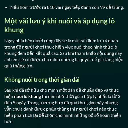
Nếu hôm trước ra 818 vài ngày tiếp đánh con 99 dễ trúng.
Một vài lưu ý khi nuôi và áp dụng lô
khung
Ngay phía bên dưới cũng đây sẽ là một số điểm lưu ý quan
trọng để người chơi thực hiện việc nuôi theo hình thức lô
khung đem đến kết quả cao. Sau khi tham khảo nội dung này
anh em sẽ có được cho mình những bí quyết để gia tăng hiệu
quả thắng lớn.
Không nuôi trong thời gian dài
Sau khi đã sở hữu cho mình một dàn đề chuẩn đẹp và thực
hiện
nuôi lô khung
thì nên nhớ thời gian hợp lý nhất là từ 3
đến 5 ngày. Trong trường hợp đã quá thời gian này nhưng
vẫn chưa dành được phần thắng thì người chơi nên thực
hiện phân tích lại để chọn cho mình những bộ số hoàn thiện
hơn.