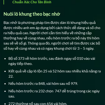
Chuẩn Xác Cho Tân Binh
Nuôi lô khung theo bạc nhớ
Bạc nhớ là phương pháp tìm được dàn lô khung hiệu quả
được nhiều anh em áp dụng bởi cách thức dễ dàng và số cho
ra hiệu quả cao. Người chơi cần tìm hiểu về những cặp
thường hay về cùng nhau, nếu hôm trước ra bộ này thì hôm
sau sẽ về số gì. Thông qua đó, người chơi sẽ tìm được các bộ
số hay về cùng nhau và có ngay khung chơi từ 3 – 5 ngày.
Bộ số 373 về hôm trước, sau đánh ngay số 010 vào vài
ngày tiếp theo.
Kết quả về cặp lô lộn 25 và 52 hôm sau nhiều khả năng ra
22.
Nếu hôm trước ra 848, vài hôm sau nổ 979.
Nếu hôm trước ra 232 chọn 747 dễ trúng trong các ngày
sau.
272 thường nổ sau con 656 vài hôm.