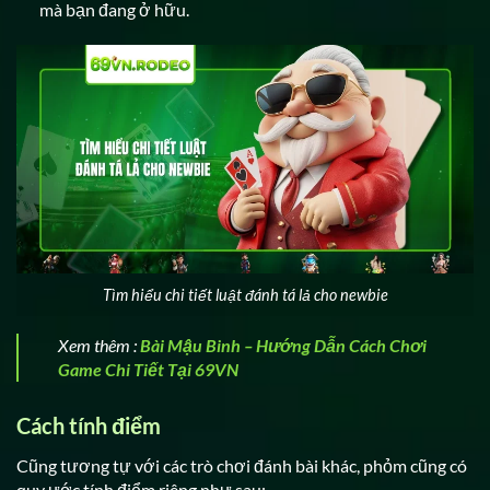
mà bạn đang ở hữu.
Tìm hiểu chi tiết luật đánh tá lả cho newbie
Xem thêm :
Bài Mậu Binh – Hướng Dẫn Cách Chơi
Game Chi Tiết Tại 69VN
Cách tính điểm
Cũng tương tự với các trò chơi đánh bài khác, phỏm cũng có
quy ước tính điểm riêng như sau: